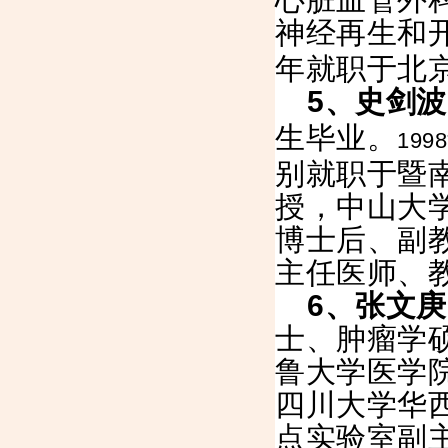
神经再生和
年就职于北
5
、史剑波
生毕业。
1998
别就职于暨
授，中山大
博士后、副
主任医师、
6
、张文庚
士、肿瘤学
鲁大学医学
四川大学华
点实验室副