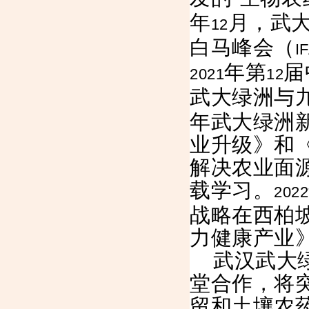
年
月，武
12
白马峰会（
I
年第
届
2021
12
武大绿洲与九
年武大绿洲
业升级》和
解决农业面源
载学习。
2022
战略在西柏
力健康产业》
武汉武大
堂合作，将
留和土壤农