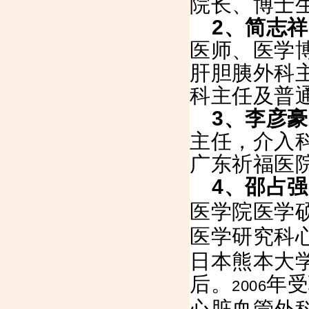
院长、博士
2
、简志祥
医师、医学
肝胆胰外科
科主任及普
3
、李彦豪
主任，介入
广东祈福医
4
、邵占强
医学院医学
医学研究科
日本熊本大
后。
年受
2006
心脏血管外