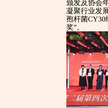
颁发及协会
凝聚行业发
孢杆菌CY30
奖”。