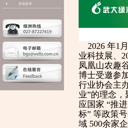
农业技术
2026 年
业科技展、20
凤凰山农趣
博士受邀参
行业协会主
业”的理念
应国家 “推
标” 等政策
域 500
余家企