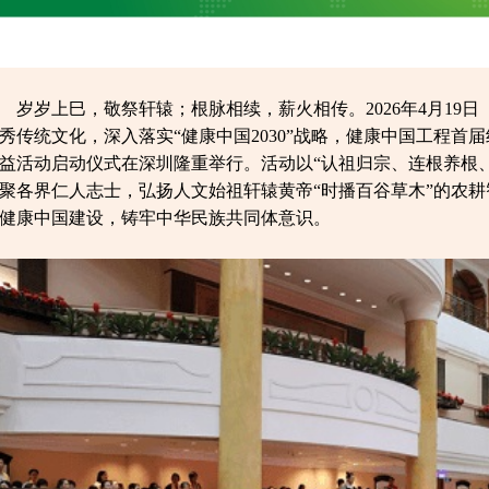
岁岁上巳，敬祭轩辕；根脉相续，薪火相传。2026年4月19
秀传统文化，深入落实“健康中国2030”战略，健康中国工程首
益活动启动仪式在深圳隆重举行。活动以“认祖归宗、连根养根
聚各界仁人志士，弘扬人文始祖轩辕黄帝“时播百谷草木”的农
健康中国建设，铸牢中华民族共同体意识。