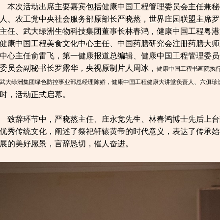
本次活动出席主要嘉宾包括健康中国工程管理委员会主任兼秘
人、农工党中央社会服务部原部长严晓蒸，世界庄园联盟主席罗
主任、武大绿洲生物科技集团董事长林春鸿，健康中国工程粤港
健康中国工程美食文化中心主任、中国药膳研究会注册药膳大师
中心主任俞雷飞，第一健康报道总编辑、健康中国工程管理委员
委员会副秘书长罗露华，央视原制片人周冰，
健康中国工程
书画院执
武大绿洲集团绿色防控事业部总经理陈娇，健康中国工程健康大讲堂负责人、六俱珍
时，活动正式启幕。
致辞环节中，严晓蒸主任、庄永竞先生、林春鸿博士先后上台
优秀传统文化，阐述了祭祀轩辕黄帝的时代意义，表达了传承始
展的美好愿景，言辞恳切，催人奋进。