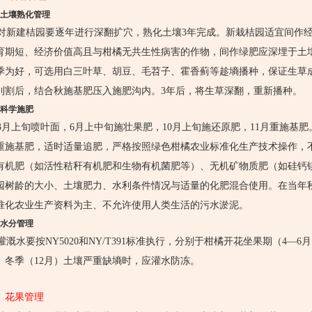
1 土壤熟化管理
新建桔园要逐年进行深翻扩穴，熟化土壤3年完成。新栽桔园适宜间作经
育期短、经济价值高且与柑橘无共生性病害的作物，间作绿肥应深埋于土
季为好，可选用白三叶草、胡豆、毛苕子、霍香蓟等趁墒播种，保证生草成
刈割后，结合秋施基肥压入施肥沟内。3年后，将生草深翻，重新播种。
2 科学施肥
月上旬喷叶面，6月上中旬施壮果肥，10月上旬施还原肥，11月重施基
重施基肥，适时适量追肥，严格按照绿色柑橘农业标准化生产技术操作，
有机肥（如活性秸秆有机肥和生物有机菌肥等）、无机矿物质肥（如硅钙
园树龄的大小、土壤肥力、水利条件情况与适量的化肥混合使用。在当年
准化农业生产资料为主、不允许使用人类生活的污水淤泥。
3 水分管理
溉水要按NY5020和NY/T391标准执行，分别于柑橘开花坐果期（4—
。冬季（12月）土壤严重缺墒时，应灌水防冻。
、花果管理