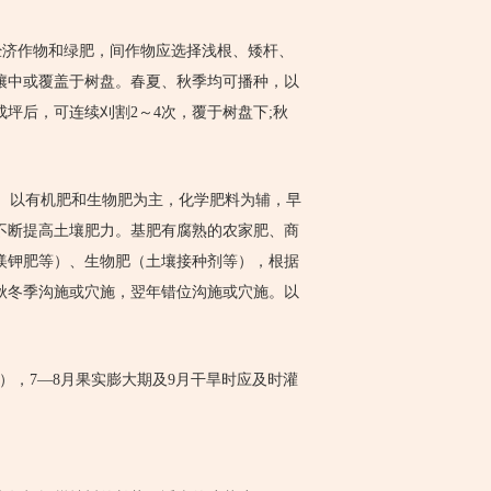
济作物和绿肥，间作物应选择浅根、矮杆、
壤中或覆盖于树盘。春夏、秋季均可播种，以
坪后，可连续刈割2～4次，覆于树盘下;秋
肥。以有机肥和生物肥为主，化学肥料为辅，早
不断提高土壤肥力。基肥有腐熟的农家肥、商
镁钾肥等）、生物肥（土壤接种剂等），根据
秋冬季沟施或穴施，翌年错位沟施或穴施。以
6月），7—8月果实膨大期及9月干旱时应及时灌