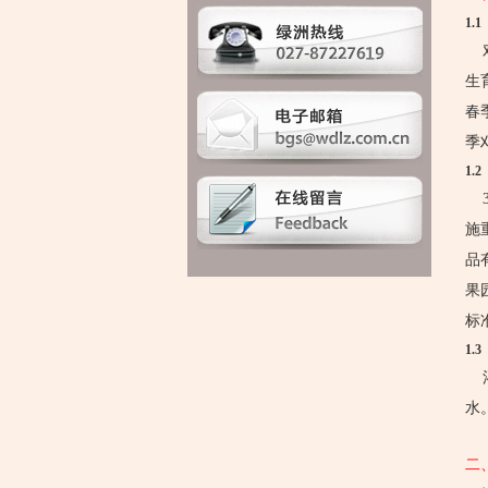
1.
对
生
春
季
1.
3
施
品
果
标
1.
灌
水
二